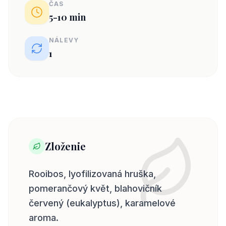
ČAS
5-10 min
NÁLEVY
1
Zloženie
Rooibos, lyofilizovaná hruška,
pomerančový květ, blahovičník
červený (eukalyptus), karamelové
aroma.