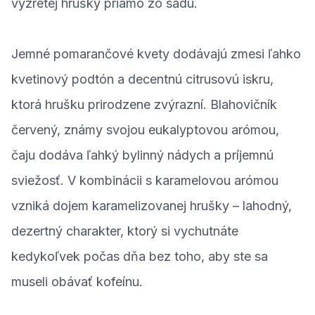
vyzretej hrušky priamo zo sadu.
Jemné pomarančové kvety dodávajú zmesi ľahko
kvetinový podtón a decentnú citrusovú iskru,
ktorá hrušku prirodzene zvýrazní. Blahovičník
červený, známy svojou eukalyptovou arómou,
čaju dodáva ľahký bylinný nádych a príjemnú
sviežosť. V kombinácii s karamelovou arómou
vzniká dojem karamelizovanej hrušky – lahodný,
dezertný charakter, ktorý si vychutnáte
kedykoľvek počas dňa bez toho, aby ste sa
museli obávať kofeínu.