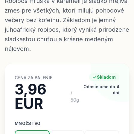
Rooibos Hruška v karameli je sladko hrejivá
zmes pre všetkých, ktorí milujú pohodové
večery bez kofeínu. Základom je jemný
juhoafrický rooibos, ktorý vyniká prirodzene
sladkastou chuťou a krásne medeným
nálevom.
Skladom
CENA ZA BALENIE
3,96
Odosielame do 4
/
dní
EUR
50
g
MNOŽSTVO